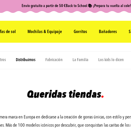
Envío gratuito a partir de 50 €
Back to School 📚 ¡Prepara tu vuelta al cole!
fas de sol
Mochilas & Equipaje
Gorritos
Bañadores
S
tros
Distribuirnos
Fabricación
La Familia
Los kids lo dicen
Queridas tiendas
.
mera marca en Europa en dedicarse a la creación de gorras únicas, con estilo y pe
ses. Más de 100 modelos icónicos por descubrir, que conquistan las caritas de los